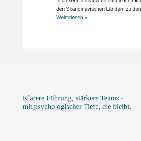
In diesem Interview beleuchte ich mi
Skandinaviern
den Skandinavischen Ländern zu den 
lernen
Weiterlesen »
können
Klarere Führung, stärkere Teams -
mit psychologischer Tiefe, die bleibt.