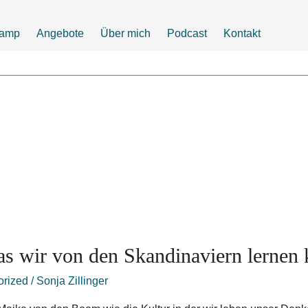
camp
Angebote
Über mich
Podcast
Kontakt
as wir von den Skandinaviern lernen
orized
/
Sonja Zillinger