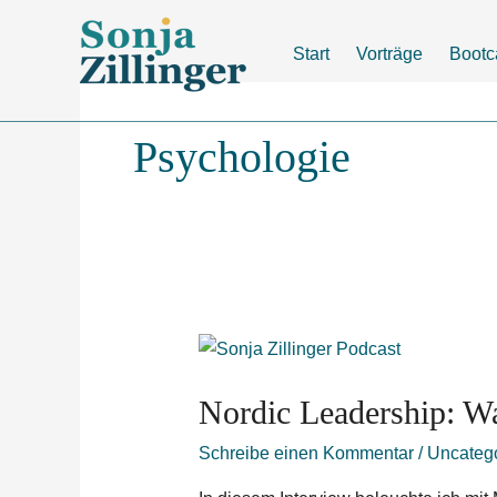
Zum
Inhalt
Start
Vorträge
Boot
springen
Psychologie
Nordic
Leadership:
Nordic Leadership: W
Was
wir
Schreibe einen Kommentar
/
Uncateg
von
den