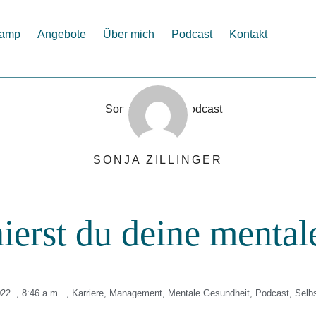
camp
Angebote
Über mich
Podcast
Kontakt
SONJA ZILLINGER
nierst du deine mental
022
,
8:46 a.m.
,
Karriere
,
Management
,
Mentale Gesundheit
,
Podcast
,
Selbs