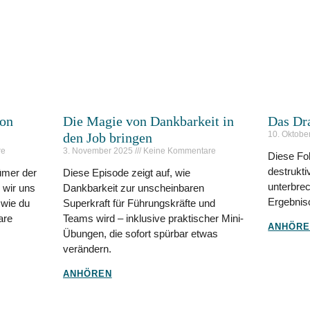
von
Die Magie von Dankbarkeit in
Das Dr
10. Oktobe
den Job bringen
re
3. November 2025
Keine Kommentare
Diese Fol
destrukt
tümer der
Diese Episode zeigt auf, wie
unterbrec
 wir uns
Dankbarkeit zur unscheinbaren
Ergebnis
 wie du
Superkraft für Führungskräfte und
are
Teams wird – inklusive praktischer Mini-
ANHÖR
Übungen, die sofort spürbar etwas
verändern.
ANHÖREN