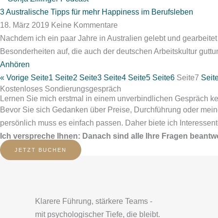
3 Australische Tipps für mehr Happiness im Berufsleben
18. März 2019
Keine Kommentare
Nachdem ich ein paar Jahre in Australien gelebt und gearbeitet 
Besonderheiten auf, die auch der deutschen Arbeitskultur guttu
Anhören
« Vorige
Seite
1
Seite
2
Seite
3
Seite
4
Seite
5
Seite
6
Seite
7
Seit
Kostenloses Sondierungsgespräch
Lernen Sie mich erstmal in einem unverbindlichen Gespräch k
Bevor Sie sich Gedanken über Preise, Durchführung oder mein
persönlich muss es einfach passen. Daher biete ich Interesse
Ich verspreche Ihnen: Danach sind alle Ihre Fragen beantwo
JETZT BUCHEN
Klarere Führung, stärkere Teams -
mit psychologischer Tiefe, die bleibt.